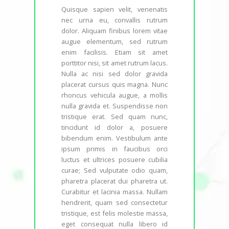
Quisque sapien velit, venenatis
nec urna eu, convallis rutrum
dolor. Aliquam finibus lorem vitae
augue elementum, sed rutrum
enim facilisis. Etiam sit amet
porttitor nisi, sit amet rutrum lacus.
Nulla ac nisi sed dolor gravida
placerat cursus quis magna. Nunc
rhoncus vehicula augue, a mollis
nulla gravida et. Suspendisse non
tristique erat. Sed quam nunc,
tincidunt id dolor a, posuere
bibendum enim. Vestibulum ante
ipsum primis in faucibus orci
luctus et ultrices posuere cubilia
curae; Sed vulputate odio quam,
pharetra placerat dui pharetra ut.
Curabitur et lacinia massa. Nullam
hendrerit, quam sed consectetur
tristique, est felis molestie massa,
eget consequat nulla libero id