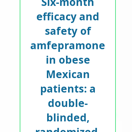
Six-month
efficacy and
safety of
amfepramone
in obese
Mexican
patients: a
double-
blinded,
randomized,