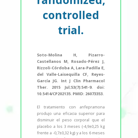
controlled
trial.
Soto-Molina H, Pizarro-
Castellanos M, Rosado-Pérez J,
Rizzoli-Córdoba A, Lara-Padilla E,
del Valle-Laisequilla CF, Reyes-
García JG. Int J Clin Pharmacol
Ther. 2015 Jul;53(7):541-9. doi:
10.5414/CP202135. PMID: 26073353.
El tratamiento con anfepramona
produjo una eficacia superior para
disminuir el peso corporal que el
placebo a los 3 meses (-4,9±0,25 kg
frente a -0,7±0,32 kg) y a los 6 meses