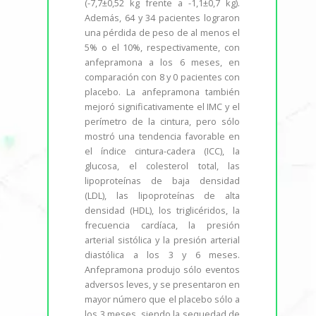
(-7,7±0,52 kg frente a -1,1±0,7 kg).
Además, 64 y 34 pacientes lograron
una pérdida de peso de al menos el
5% o el 10%, respectivamente, con
anfepramona a los 6 meses, en
comparación con 8 y 0 pacientes con
placebo. La anfepramona también
mejoró significativamente el IMC y el
perímetro de la cintura, pero sólo
mostró una tendencia favorable en
el índice cintura-cadera (ICC), la
glucosa, el colesterol total, las
lipoproteínas de baja densidad
(LDL), las lipoproteínas de alta
densidad (HDL), los triglicéridos, la
frecuencia cardíaca, la presión
arterial sistólica y la presión arterial
diastólica a los 3 y 6 meses.
Anfepramona produjo sólo eventos
adversos leves, y se presentaron en
mayor número que el placebo sólo a
los 3 meses, siendo la sequedad de